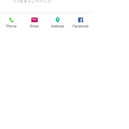
☆7月キャンペーン☆
☆6月ウェディングキャンペーン🌸
Phone
Email
Address
Facebook
Search By Tags
まだタグはありません。
Follow Us
Nail Salon Calypso Ⅱ
Private Salon Calypso
〒577-0802 〒