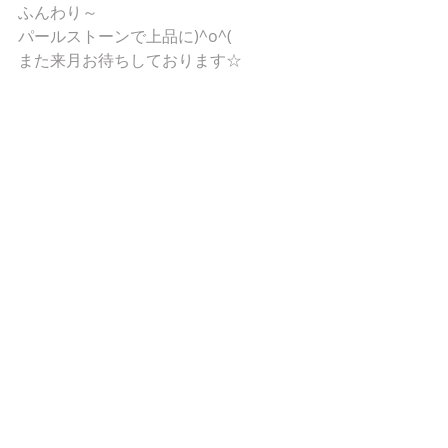
ふんわり～ 
パールストーンで上品に)^o^( 
また来月お待ちしております☆ 