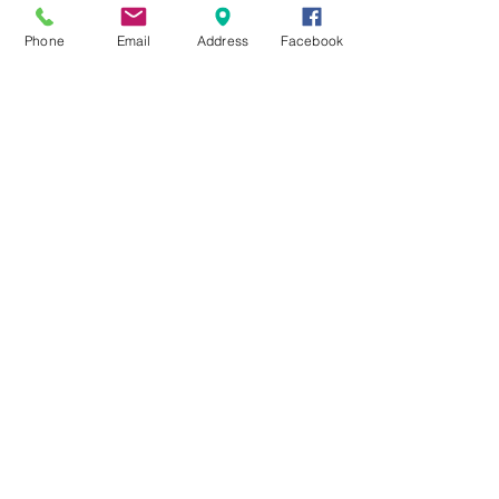
★8月キャンペーン☆
Phone
Email
Address
Facebook
☆7月キャンペーン☆
☆6月ウェディングキャンペーン🌸
Search By Tags
まだタグはありません。
Follow Us