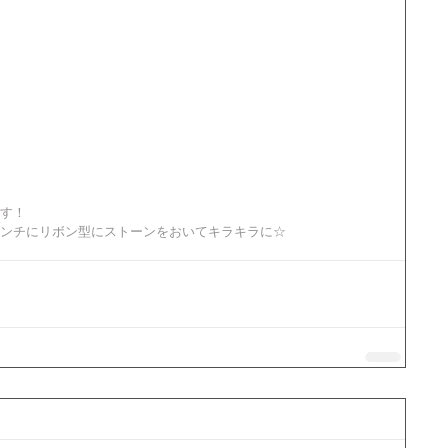
す！ 
ンチにリボン型にストーンをおいてキラキラに☆ 