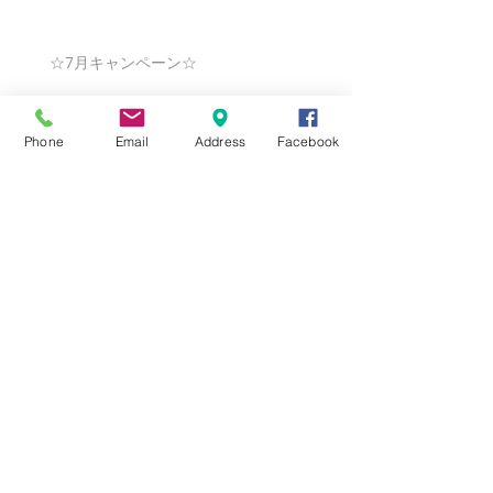
☆7月キャンペーン☆
Phone
Email
Address
Facebook
☆6月ウェディングキャンペーン🌸
Search By Tags
まだタグはありません。
Follow Us