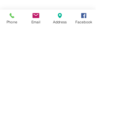
☆6月ウェディングキャンペーン🌸
Phone
Email
Address
Facebook
Search By Tags
まだタグはありません。
Follow Us
Nail Salon Calypso Ⅱ
Private Salon Calypso
〒577-0802 〒
577-0802