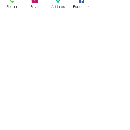
Phone
Email
Address
Facebook
Search By Tags
まだタグはありません。
Follow Us
Nail Salon Calypso Ⅱ
Private Salon Calypso
〒577-0802 〒
577-0802
大阪府東大阪市小阪本町１‐７‐９ 東
大阪市小阪本町1-2-16
Tel:
06-4309-8707
E-mail: calypso2@wa2.so-net.ne.jp