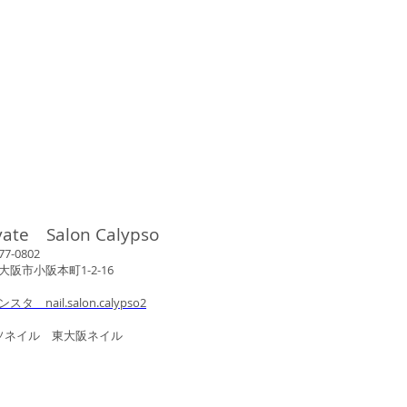
vate Salon Calypso
802
市小阪本町1-2-16
ンスタ nail.salon.calypso2
ル 東大阪ネイル