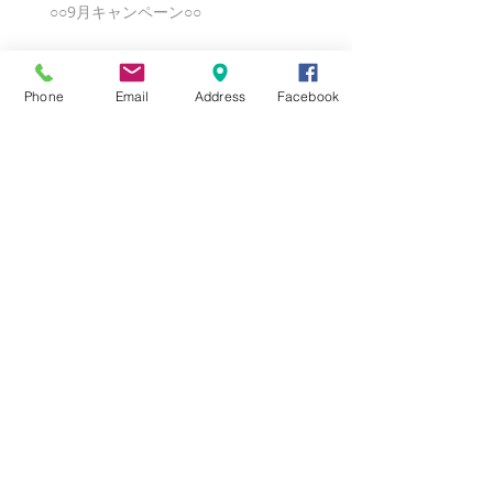
○○9月キャンペーン○○
Phone
Email
Address
Facebook
★8月キャンペーン☆
☆7月キャンペーン☆
☆6月ウェディングキャンペーン🌸
Search By Tags
まだタグはありません。
Follow Us