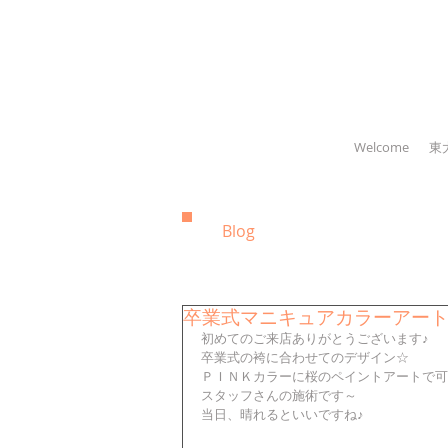
Welcome
東
Blog
卒業式マニキュアカラーアー
初めてのご来店ありがとうございます♪
卒業式の袴に合わせてのデザイン☆
ＰＩＮＫカラーに桜のペイントアートで可愛く
スタッフさんの施術です～
当日、晴れるといいですね♪