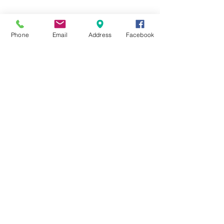
★8月キャンペーン☆
Phone
Email
Address
Facebook
☆7月キャンペーン☆
☆6月ウェディングキャンペーン🌸
Search By Tags
まだタグはありません。
Follow Us