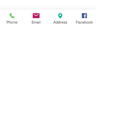
☆6月ウェディングキャンペーン🌸
Phone
Email
Address
Facebook
Search By Tags
まだタグはありません。
Follow Us
Nail Salon Calypso Ⅱ
Private Salon Calypso
〒577-0802 〒
577-0802