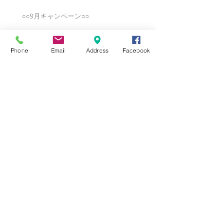
○○9月キャンペーン○○
Phone
Email
Address
Facebook
★8月キャンペーン☆
☆7月キャンペーン☆
☆6月ウェディングキャンペーン🌸
Search By Tags
まだタグはありません。
Follow Us