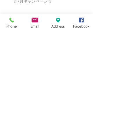
☆7月キャンペーン☆
☆6月ウェディングキャンペーン🌸
Phone
Email
Address
Facebook
Search By Tags
まだタグはありません。
Follow Us
Nail Salon Calypso Ⅱ
Private Salon Calypso
〒577-0802 〒