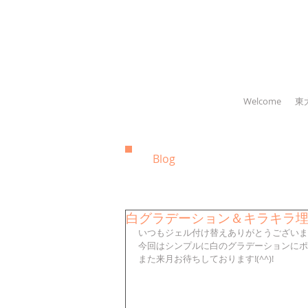
Welcome
東
Blog
白グラデーション＆キラキラ
いつもジェル付け替えありがとうございま
今回はシンプルに白のグラデーションにポ
また来月お待ちしております!(^^)!