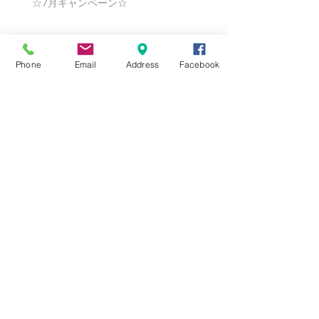
☆7月キャンペーン☆
☆6月ウェディングキャンペーン🌸
Phone
Email
Address
Facebook
Search By Tags
まだタグはありません。
Follow Us
Nail Salon Calypso Ⅱ
Private Salon Calypso
〒577-0802 〒