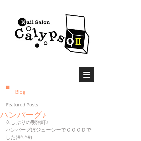
Blog
Featured Posts
ハンバーグ♪
久しぶりの明治軒♪
ハンバーグぼジューシーでＧＯＯＤで
した(#^.^#)