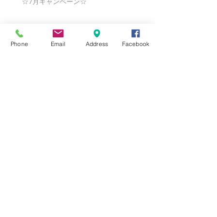
☆7月キャンペーン☆
☆6月ウェディングキャンペーン🌸
Phone
Email
Address
Facebook
Search By Tags
まだタグはありません。
Follow Us
Nail Salon Calypso Ⅱ
Private Salon Calypso
〒577-0802 〒