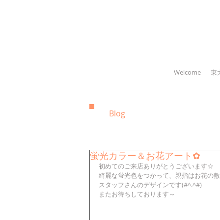
Welcome
東
Blog
蛍光カラー＆お花アート✿
初めてのご来店ありがとうございます☆
綺麗な蛍光色をつかって、親指はお花の敷
スタッフさんのデザインです(#^.^#)
またお待ちしております～