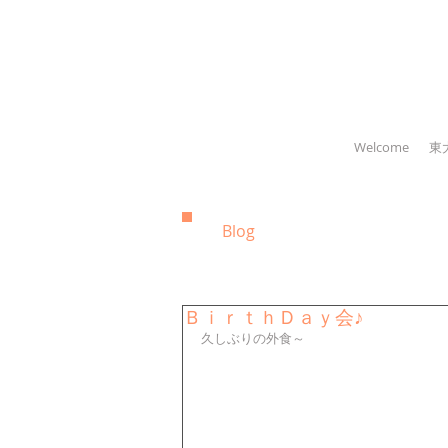
Welcome
東
Blog
ＢｉｒｔｈＤａｙ会♪
久しぶりの外食～