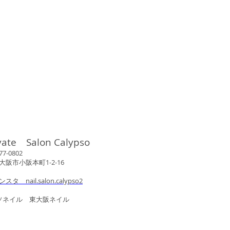
vate Salon Calypso
802
市小阪本町1-2-16
ンスタ nail.salon.calypso2
ル 東大阪ネイル