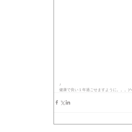
♪
健康で良い１年過ごせますように。。。)^o