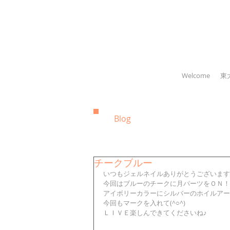
Welcome
東
Blog
チークブルー
いつもジェルネイルありがとうございます
今回はブルーのチークに月パーツをＯＮ！
アイボリーカラーにシルバーのホイルアー
今回もマークを入れて(^○^)
ＬＩＶＥ楽しんできてくださいね♪