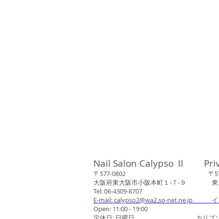
Nail Salon Calypso Ⅱ Pri
〒577-0802 〒577-0
大阪府東大阪市小阪本町１‐７‐９ 東大阪
Tel: 06-4309-8707
E-mail: calypso2@wa2.so-net.ne.jp イ
Open: 11:00 - 19:00
定休日: 日曜日 カリプソネイ