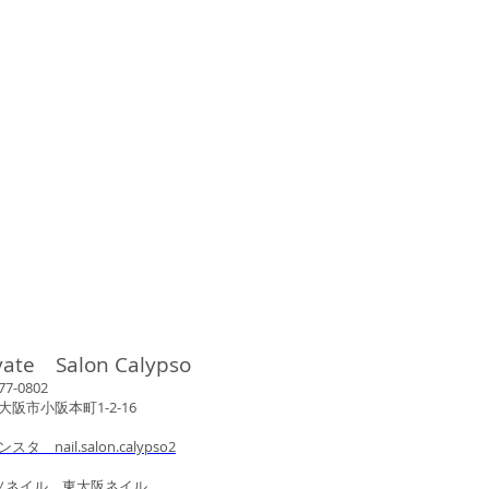
vate Salon Calypso
802
市小阪本町1-2-16
ンスタ nail.salon.calypso2
ル 東大阪ネイル