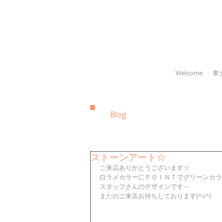
Welcome
東
Blog
ストーンアート☆
ご来店ありがとうございます☆
白ラメカラーにＰＯＩＮＴでグリーンカラ
スタッフさんのデザインです～
またのご来店お待ちしております(^○^)