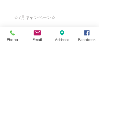
☆7月キャンペーン☆
Phone
Email
Address
Facebook
☆6月ウェディングキャンペーン🌸
Search By Tags
まだタグはありません。
Follow Us