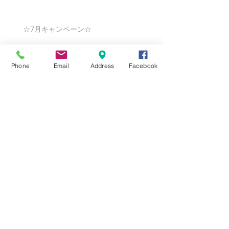
☆7月キャンペーン☆
Phone
Email
Address
Facebook
☆6月ウェディングキャンペーン🌸
Search By Tags
まだタグはありません。
Follow Us