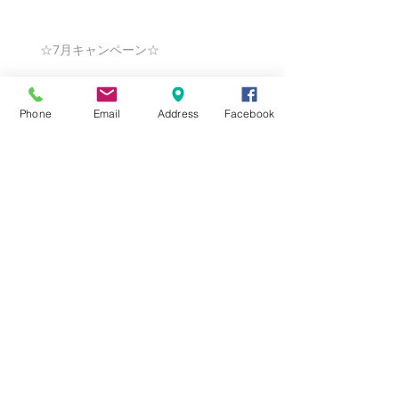
☆7月キャンペーン☆
Phone
Email
Address
Facebook
☆6月ウェディングキャンペーン🌸
Search By Tags
まだタグはありません。
Follow Us