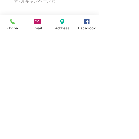
☆7月キャンペーン☆
☆6月ウェディングキャンペーン🌸
Phone
Email
Address
Facebook
Search By Tags
まだタグはありません。
Follow Us
Nail Salon Calypso Ⅱ
Private Salon Calypso
〒577-0802 〒