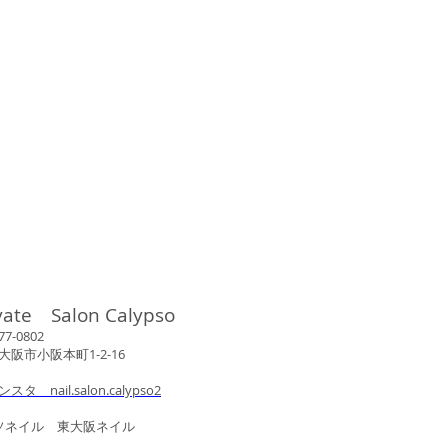
vate Salon Calypso
802
市小阪本町1-2-16
ンスタ nail.salon.calypso2
ル 東大阪ネイル