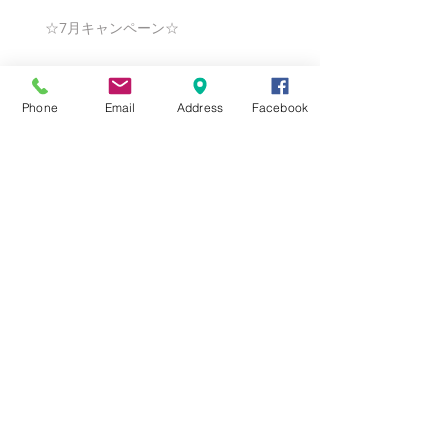
☆7月キャンペーン☆
Phone
Email
Address
Facebook
☆6月ウェディングキャンペーン🌸
Search By Tags
まだタグはありません。
Follow Us
Nail Salon Calypso Ⅱ