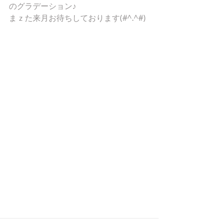
のグラデーション♪
まｚた来月お待ちしております(#^.^#)