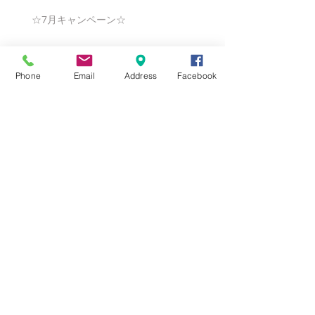
☆7月キャンペーン☆
Phone
Email
Address
Facebook
☆6月ウェディングキャンペーン🌸
Search By Tags
まだタグはありません。
Follow Us
Nail Salon Calypso Ⅱ