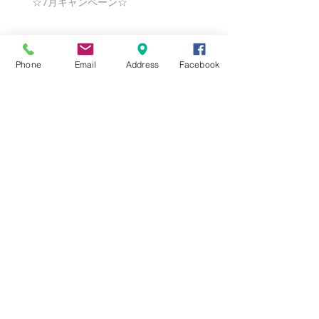
☆7月キャンペーン☆
☆6月ウェディングキャンペーン🌸
Phone
Email
Address
Facebook
Search By Tags
まだタグはありません。
Follow Us
Nail Salon Calypso Ⅱ
Private Salon Calypso
〒577-0802 〒