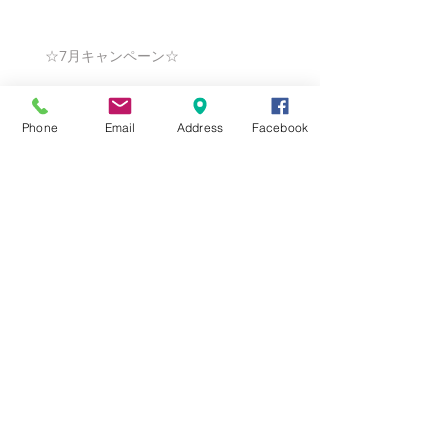
☆7月キャンペーン☆
Phone
Email
Address
Facebook
☆6月ウェディングキャンペーン🌸
Search By Tags
まだタグはありません。
Follow Us