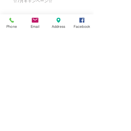
☆7月キャンペーン☆
☆6月ウェディングキャンペーン🌸
Phone
Email
Address
Facebook
Search By Tags
まだタグはありません。
Follow Us
Nail Salon Calypso Ⅱ
Private Salon Calypso
〒577-0802 〒