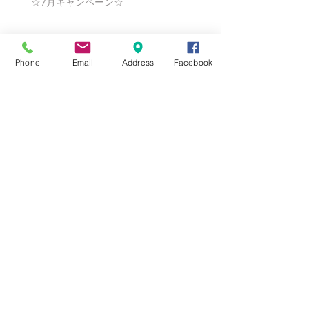
☆7月キャンペーン☆
☆6月ウェディングキャンペーン🌸
Phone
Email
Address
Facebook
Search By Tags
まだタグはありません。
Follow Us
Nail Salon Calypso Ⅱ
Private Salon Calypso
〒577-0802 〒