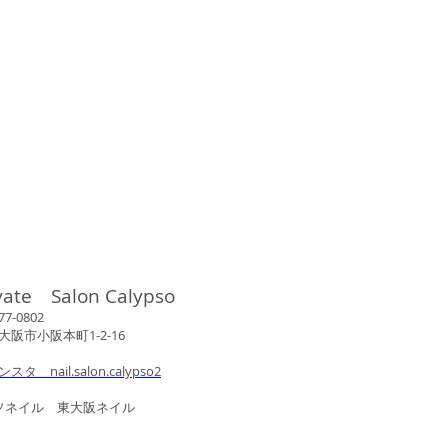
vate Salon Calypso
802
市小阪本町1-2-16
ンスタ nail.salon.calypso2
ル 東大阪ネイル