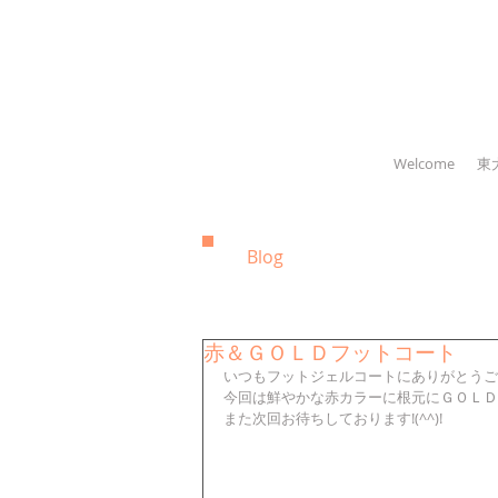
Welcome
東
Blog
赤＆ＧＯＬＤフットコート
いつもフットジェルコートにありがとうご
今回は鮮やかな赤カラーに根元にＧＯＬＤ
また次回お待ちしております!(^^)!