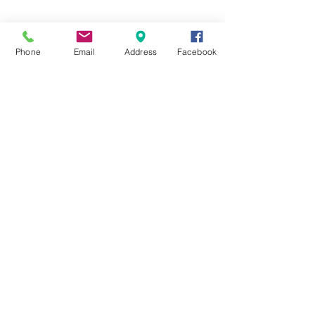
☆6月ウェディングキャンペーン🌸
Phone
Email
Address
Facebook
Search By Tags
まだタグはありません。
Follow Us
Nail Salon Calypso Ⅱ
Private Salon Calypso
〒577-0802 〒
577-0802