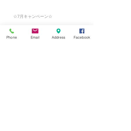
☆7月キャンペーン☆
Phone
Email
Address
Facebook
☆6月ウェディングキャンペーン🌸
Search By Tags
まだタグはありません。
Follow Us