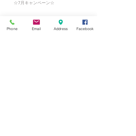
☆7月キャンペーン☆
☆6月ウェディングキャンペーン🌸
Phone
Email
Address
Facebook
Search By Tags
まだタグはありません。
Follow Us
Nail Salon Calypso Ⅱ
Private Salon Calypso