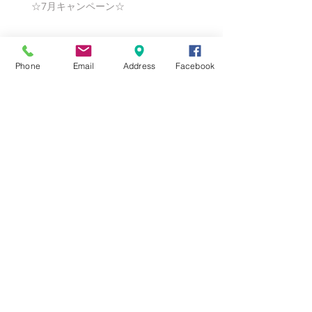
☆7月キャンペーン☆
☆6月ウェディングキャンペーン🌸
Phone
Email
Address
Facebook
Search By Tags
まだタグはありません。
Follow Us
Nail Salon Calypso Ⅱ
Private Salon Calypso