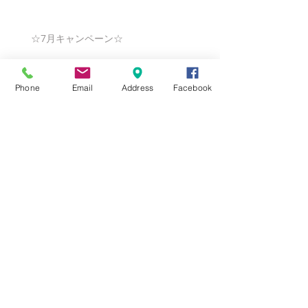
☆7月キャンペーン☆
Phone
Email
Address
Facebook
☆6月ウェディングキャンペーン🌸
Search By Tags
まだタグはありません。
Follow Us