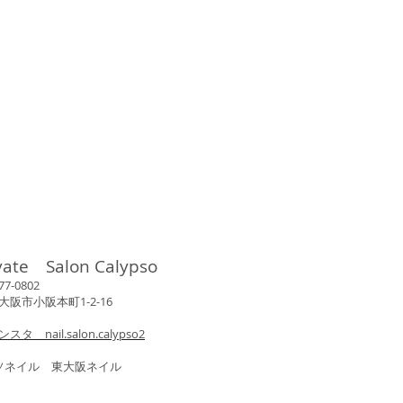
vate Salon Calypso
802
市小阪本町1-2-16
ンスタ nail.salon.calypso2
ル 東大阪ネイル