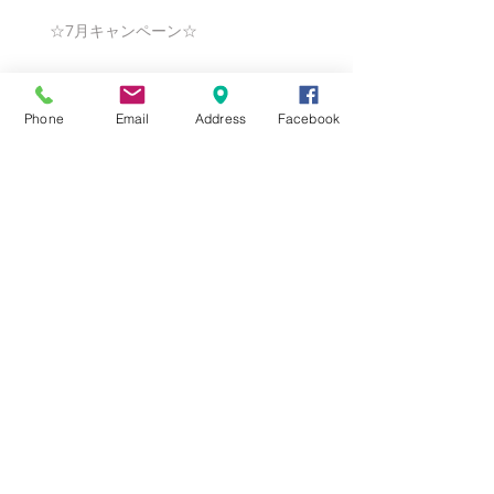
☆7月キャンペーン☆
Phone
Email
Address
Facebook
☆6月ウェディングキャンペーン🌸
Search By Tags
まだタグはありません。
Follow Us
Nail Salon Calypso Ⅱ