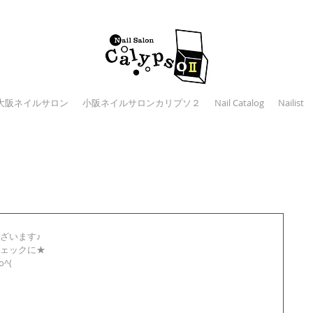
大阪ネイルサロン
小阪ネイルサロンカリプソ２
Nail Catalog
Nailist
ざいます♪
ェックに★
^(