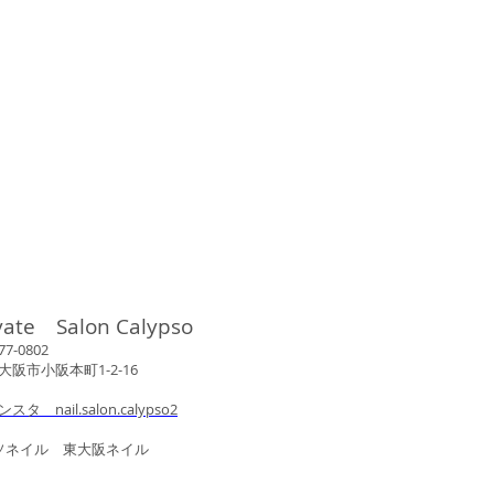
vate Salon Calypso
802
市小阪本町1-2-16
ンスタ nail.salon.calypso2
ル 東大阪ネイル