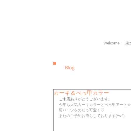
Welcome
東
Blog
カーキ＆べっ甲カラー
ご来店ありがとうございます。
今年も人気カーキカラーとべっ甲アート☆
羽パーツをのせて可愛く♡
またのご予約お待ちしております(^○^)