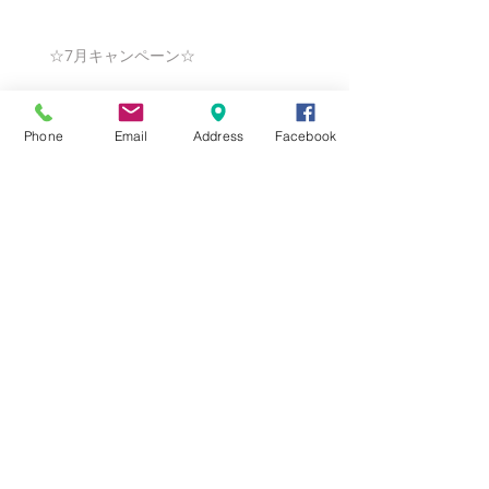
☆7月キャンペーン☆
Phone
Email
Address
Facebook
☆6月ウェディングキャンペーン🌸
Search By Tags
まだタグはありません。
Follow Us