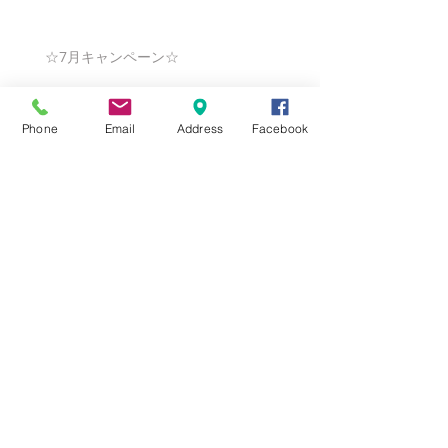
☆7月キャンペーン☆
Phone
Email
Address
Facebook
☆6月ウェディングキャンペーン🌸
Search By Tags
まだタグはありません。
Follow Us