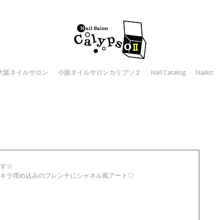
大阪ネイルサロン
小阪ネイルサロンカリプソ２
Nail Catalog
Nailist
☆
す☆
キラ埋め込みのフレンチにシャネル風アート♡