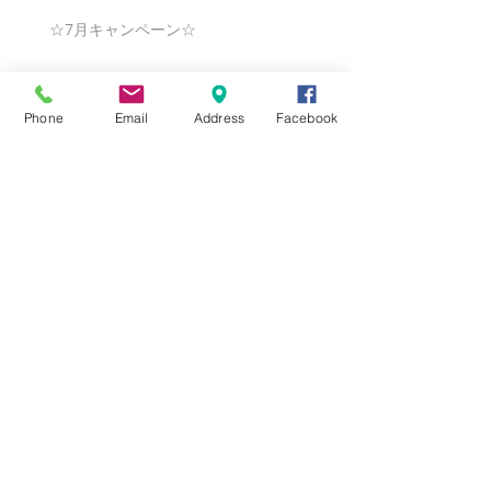
☆7月キャンペーン☆
Phone
Email
Address
Facebook
☆6月ウェディングキャンペーン🌸
Search By Tags
まだタグはありません。
Follow Us
Nail Salon Calypso Ⅱ