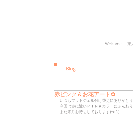
Welcome
東
Blog
赤ピンク＆お花アート✿
いつもフットジェル付け替えにありがとう
今回は赤に近いＰＩＮＫカラーにふんわり
また来月お待ちしております)^o^(