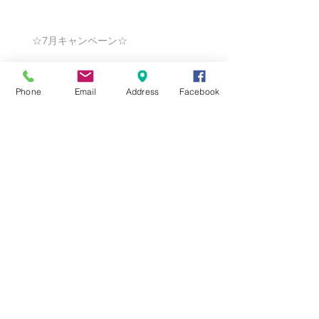
☆7月キャンペーン☆
Phone
Email
Address
Facebook
☆6月ウェディングキャンペーン🌸
Search By Tags
まだタグはありません。
Follow Us