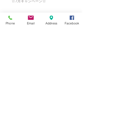
☆7月キャンペーン☆
☆6月ウェディングキャンペーン🌸
Phone
Email
Address
Facebook
Search By Tags
まだタグはありません。
Follow Us
Nail Salon Calypso Ⅱ
Private Salon Calypso
〒577-0802 〒